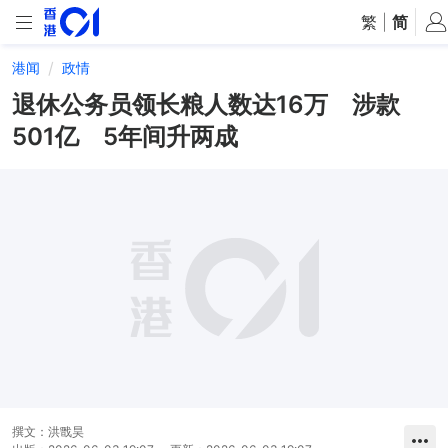
繁
|
简
港闻
政情
退休公务员领长粮人数达16万 涉款
501亿 5年间升两成
撰文：
洪戬昊