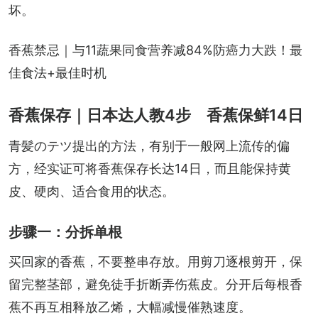
坏。
香蕉禁忌｜与11蔬果同食营养减84%防癌力大跌！最
佳食法+最佳时机
香蕉保存｜日本达人教4步 香蕉保鲜14日
青髪のテツ提出的方法，有别于一般网上流传的偏
方，经实证可将香蕉保存长达14日，而且能保持黄
皮、硬肉、适合食用的状态。
步骤一：分拆单根
买回家的香蕉，不要整串存放。用剪刀逐根剪开，保
留完整茎部，避免徒手折断弄伤蕉皮。分开后每根香
蕉不再互相释放乙烯，大幅减慢催熟速度。