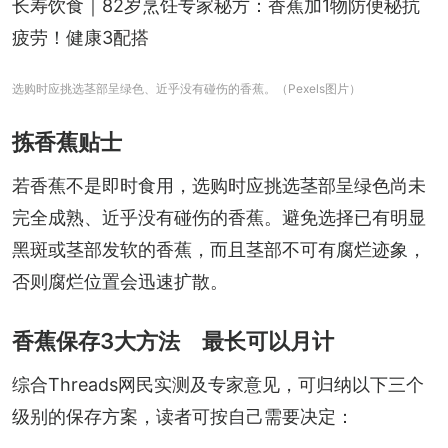
长寿饮食｜82岁烹饪专家秘方：香蕉加1物防便秘抗
疲劳！健康3配搭
选购时应挑选茎部呈绿色、近乎没有碰伤的香蕉。（Pexels图片）
拣香蕉贴士
若香蕉不是即时食用，选购时应挑选茎部呈绿色尚未
完全成熟、近乎没有碰伤的香蕉。避免选择已有明显
黑斑或茎部发软的香蕉，而且茎部不可有腐烂迹象，
否则腐烂位置会迅速扩散。
香蕉保存3大方法 最长可以月计
综合Threads网民实测及专家意见，可归纳以下三个
级别的保存方案，读者可按自己需要决定：