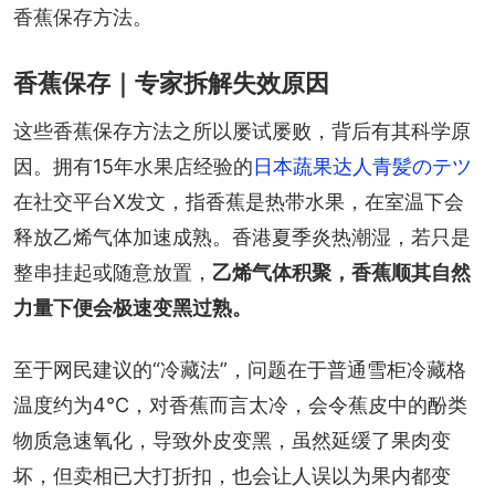
香蕉保存方法。
香蕉保存｜专家拆解失效原因
这些香蕉保存方法之所以屡试屡败，背后有其科学原
因。拥有15年水果店经验的
日本蔬果达人青髪のテツ
在社交平台X发文，指香蕉是热带水果，在室温下会
释放乙烯气体加速成熟。香港夏季炎热潮湿，若只是
整串挂起或随意放置，
乙烯气体积聚，香蕉顺其自然
力量下便会极速变黑过熟。
至于网民建议的“冷藏法”，问题在于普通雪柜冷藏格
温度约为4°C，对香蕉而言太冷，会令蕉皮中的酚类
物质急速氧化，导致外皮变黑，虽然延缓了果肉变
坏，但卖相已大打折扣，也会让人误以为果内都变