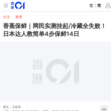
繁
|
简
生活
教煮
香蕉保鲜｜网民实测挂起/冷藏全失败！
日本达人教简单4步保鲜14日
撰文：
王家莹