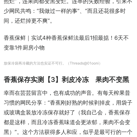
照烂”，连果肉都变黑变烂。连串的失败经验，引来不
少网民共鸣：“我做过一样的事”、“而且还花很多时
间，还烂掉更不爽”。
香蕉保鲜｜实试4种香蕉保鲜法最后1招最掂！6天不
变靠1件厨房小物
放保冷袋再冷藏的方法也实证不可行。（Threads@01ooni）
香蕉保存实测【3】剥皮冷冻 果肉不变黑
幸而在芸芸留言中，也有成功的声音。有每天榨果昔
习惯的网民分享：“香蕉刚好熟的时候剥掉皮，用袋子
或玻璃盒装放冷冻保存就好了（我自己会，香蕉保存
都是这样，而且冷冻香蕉味道会更浓郁，果肉不会变
黑）”。这个方法获得多人和应，似乎是最可行的一个