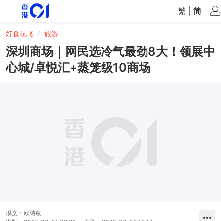
繁
|
简
好食玩飞
旅游
深圳商场｜网民选冷气最劲8大！领展中
心城/卓悦汇+蒸笼级10商场
撰文：
欧诗敏