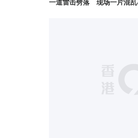
一道雷击劈落 现场一片混乱