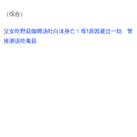
（综合）
父女吃野菇咖喱汤吐白沬身亡！母1原因避过一劫 警
推测误吃毒菇