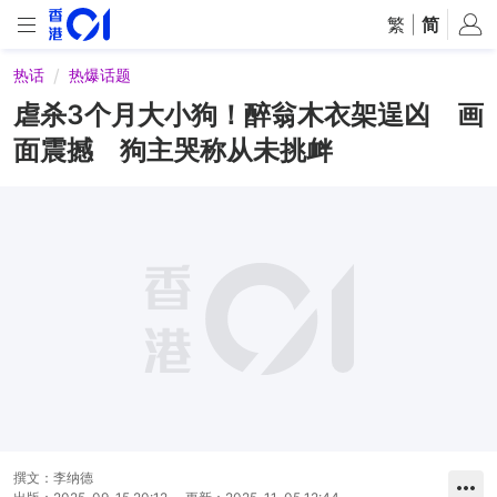
繁
|
简
热话
热爆话题
虐杀3个月大小狗！醉翁木衣架逞凶 画
面震撼 狗主哭称从未挑衅
撰文：
李纳德