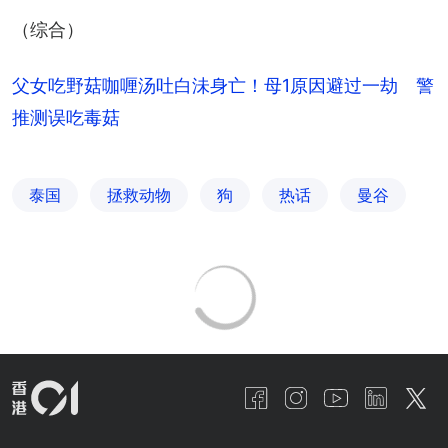
（综合）
父女吃野菇咖喱汤吐白沬身亡！母1原因避过一劫 警
推测误吃毒菇
泰国
拯救动物
狗
热话
曼谷