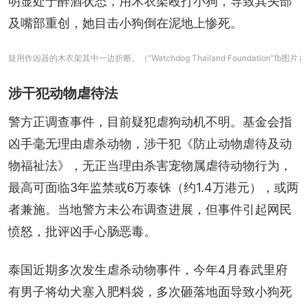
明显处于醉酒状态，用木衣架殴打小狗，导致其头部
及嘴部重创，她目击小狗倒在泥地上惨死。
疑用作凶器的木衣架其中一边折断。（“Watchdog Thailand Foundation”fb图片）
涉干犯动物虐待法
警方正调查事件，目前疑犯虐狗动机不明。基金会指
凶手毫无理由虐杀动物，涉干犯《防止动物虐待及动
物福祉法》，无正当理由杀害宠物属虐待动物行为，
最高可面临3年监禁或6万泰铢（约1.4万港元），或两
者兼施。当地警方未公布调查进展，但事件引起网民
愤怒，批评凶手心肠恶毒。
泰国近期多次发生虐杀动物事件，今年4月春武里府
有男子将幼犬塞入肥料袋，多次砸落地面导致小狗死