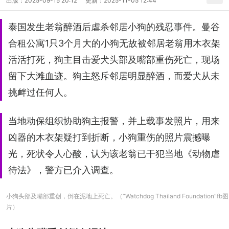
出版：
2025-09-15 20:12
更新：
2025-11-05 12:44
泰国发生老翁醉酒后虐杀邻居小狗的残忍事件。曼谷
合租公寓1只3个月大的小狗无故被邻居老翁用木衣架
活活打死，狗主目击爱犬头部及嘴部重伤死亡，现场
留下大滩血迹。狗主怒斥邻居明显醉酒，而爱犬从未
挑衅过任何人。
当地动保组织协助狗主报警，并上载事发照片，用来
凶器的木衣架疑打到折断，小狗重伤的照片震撼曝
光，死状令人心酸，认为该老翁已干犯当地《动物虐
待法》，警方已介入调查。
小狗头部及嘴部重创，倒在泥地上死亡。（“Watchdog Thailand Foundation”fb图
片）