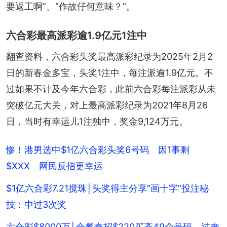
要返工啊”、“作故仔何意味？”。
六合彩最高派彩逾1.9亿元1注中
翻查资料，六合彩头奖最高派彩纪录为2025年2月2
日的新春金多宝，头奖1注中，每注派逾1.9亿元。不
过如果不计及今年六合彩，此前六合彩每注派彩从未
突破亿元大关，对上最高派彩纪录为2021年8月26
日，当时有幸运儿1注独中，奖金9,124万元。
惨！港男选中$1亿六合彩头奖6号码 因1事剩
$XXX 网民反指更幸运
$1亿六合彩7.21搅珠│头奖得主分享“画十字”投注秘
技：中过3次奖
六合彩$8000万│全餐奇招$220买齐49个号码 过来