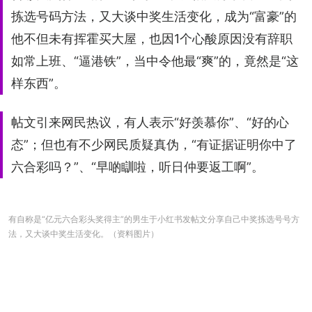
拣选号码方法，又大谈中奖生活变化，成为“富豪”的
他不但未有挥霍买大屋，也因1个心酸原因没有辞职
如常上班、“逼港铁”，当中令他最“爽”的，竟然是“这
样东西”。
帖文引来网民热议，有人表示“好羡慕你”、“好的心
态”；但也有不少网民质疑真伪，“有证据证明你中了
六合彩吗？”、“早啲瞓啦，听日仲要返工啊”。
有自称是“亿元六合彩头奖得主”的男生于小红书发帖文分享自己中奖拣选号号方
法，又大谈中奖生活变化。（资料图片）