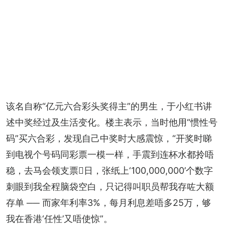
该名自称“亿元六合彩头奖得主”的男生，于小红书讲
述中奖经过及生活变化。楼主表示，当时他用“惯性号
码”买六合彩，发现自己中奖时大感震惊，“开奖时睇
到电视个号码同彩票一模一样，手震到连杯水都拎唔
稳，去马会领支票𠮶日，张纸上‘100,000,000’个数字
刺眼到我全程脑袋空白，只记得叫职员帮我存咗大额
存单 ── 而家年利率3%，每月利息差唔多25万，够
我在香港‘任性’又唔使惊”。