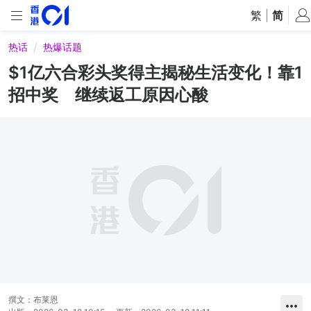
繁
|
简
热话
热爆话题
$1亿六合彩头奖得主揭秘生活变化！靠1
招中奖 继续返工原因心酸
撰文：
布莱恩