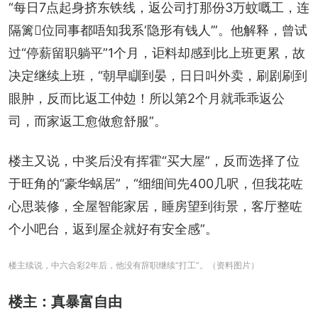
“每日7点起身挤东铁线，返公司打那份3万蚊嘅工，连
隔篱𠮶位同事都唔知我系‘隐形有钱人’”。他解释，曾试
过“停薪留职躺平”1个月，讵料却感到比上班更累，故
决定继续上班，“朝早瞓到晏，日日叫外卖，刷剧刷到
眼肿，反而比返工仲攰！所以第2个月就乖乖返公
司，而家返工愈做愈舒服”。
楼主又说，中奖后没有挥霍“买大屋”，反而选择了位
于旺角的“豪华蜗居”，“细细间先400几呎，但我花咗
心思装修，全屋智能家居，睡房望到街景，客厅整咗
个小吧台，返到屋企就好有安全感”。
楼主续说，中六合彩2年后，他没有辞职继续“打工”。（资料图片）
楼主：真暴富自由