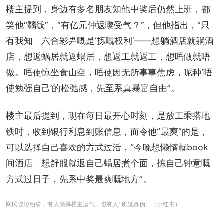
楼主提到，身边有多名朋友知他中奖后仍然上班，都
笑他“黐线”，“有亿元仲返嚟受气？”，但他指出，“只
有我知，六合彩畀嘅是‘拣嘅权利’——想躺酒店就躺酒
店，想返蜗居就返蜗居，想返工就返工，想唔做就唔
做。唔使惊坐食山空，唔使因无所事事焦虑，呢种‘唔
使勉强自己’的松弛感，先至系真暴富自由”。
楼主最后提到，现在每日最开心时刻，是放工乘搭地
铁时，收到银行利息到账信息，而令他“最爽”的是，
可以选择自己喜欢的方式过活，“今晚想懒惰就book
间酒店，想舒服就返自己蜗居煮个面，拣自己钟意嘅
方式过日子，先系中奖最爽嘅地方”。
网民议论纷纷，有人羡慕楼主运气，也有人1质疑真伪。（小红书）