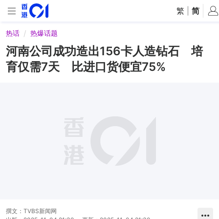
繁
|
简
热话
热爆话题
河南公司成功造出156卡人造钻石 培
育仅需7天 比进口货便宜75%
撰文：
TVBS新闻网