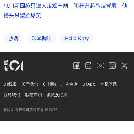
屯门新围苑男途人走近车闸 闸杆升起吊走背囊 他
擡头呆望惹爆笑
热话
瑞幸咖啡
Hello Kitty
01线报
关于我们
01招聘
广告查询
01App
常见问题
联络我们
私隐声明
条款及细则
香港01有限公司版权所有 ©
2026