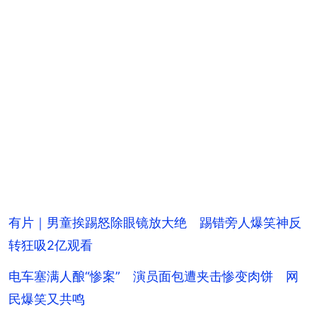
有片｜男童挨踢怒除眼镜放大绝 踢错旁人爆笑神反
转狂吸2亿观看
电车塞满人酿“惨案” 演员面包遭夹击惨变肉饼 网
民爆笑又共鸣