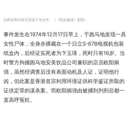
吕爵安再次跟导演翁子光合作。（《纸盒藏迷》剧照）
事件发生在1974年12月17日早上，于跑马地发现一具
女性尸体，全身赤裸藏在一个日立S-67B电视机包装
纸盒内，后经证实死者为卞玉瑛，死时只有16岁。当
时警方拘捕跑马地安美饮品公司兼职的店员欧阳炳
强，虽然经调查后没有表面动机及人证，证明他行
凶，但此案是香港首宗利用环境证供科学鉴证所取的
证供定罪的谋杀案。而欧阳炳强由被捕到判刑后都一
直高呼冤枉。