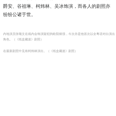
爵安、谷祖琳、柯炜林、吴冰饰演，而各人的剧照亦
纷纷公诸于世。
内地演员张颂文在戏内会饰演疑犯驹欧阳炳强，今次亦是他首次以全粤语对白演出
角色。（《纸盒藏迷》剧照）
在最新剧照中见有柯炜林演出。（《纸盒藏迷》剧照）