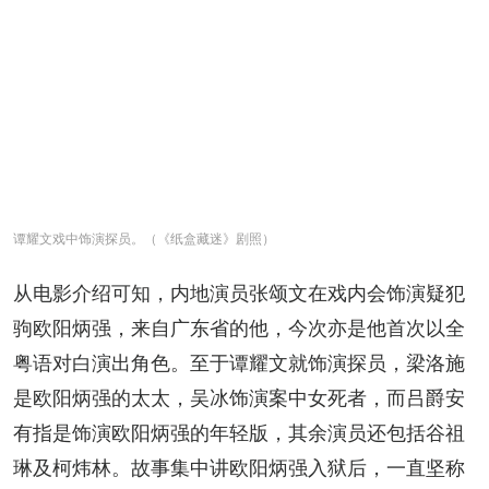
谭耀文戏中饰演探员。（《纸盒藏迷》剧照）
从电影介绍可知，内地演员张颂文在戏内会饰演疑犯
驹欧阳炳强，来自广东省的他，今次亦是他首次以全
粤语对白演出角色。至于谭耀文就饰演探员，梁洛施
是欧阳炳强的太太，吴冰饰演案中女死者，而吕爵安
有指是饰演欧阳炳强的年轻版，其余演员还包括谷祖
琳及柯炜林。故事集中讲欧阳炳强入狱后，一直坚称