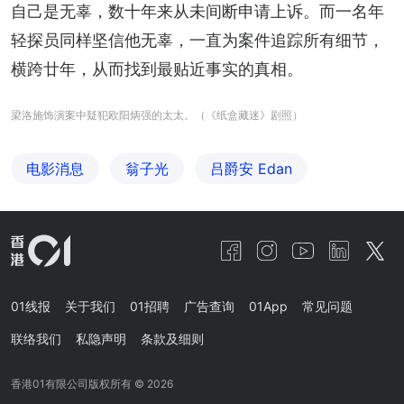
自己是无辜，数十年来从未间断申请上诉。而一名年
轻探员同样坚信他无辜，一直为案件追踪所有细节，
横跨廿年，从而找到最贴近事实的真相。
梁洛施饰演案中疑犯欧阳炳强的太太。（《纸盒藏迷》剧照）
电影消息
翁子光
吕爵安 Edan
01线报
关于我们
01招聘
广告查询
01App
常见问题
联络我们
私隐声明
条款及细则
香港01有限公司版权所有 ©
2026