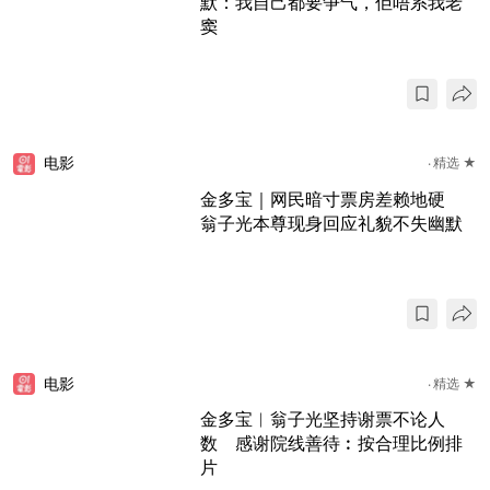
默：我自己都要争气，佢唔系我老
窦
电影
精选 ★
金多宝｜网民暗寸票房差赖地硬
翁子光本尊现身回应礼貌不失幽默
电影
精选 ★
金多宝︱翁子光坚持谢票不论人
数 感谢院线善待︰按合理比例排
片