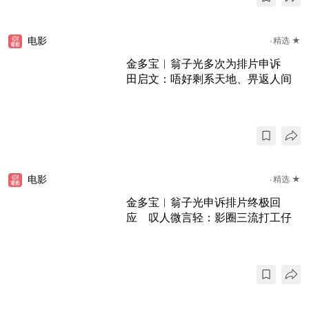
电影
精选 ★
金多宝︱翁子光多次为排片申诉
田启文：唔好剩系天地、畀返人间
电影
精选 ★
金多宝︱翁子光申诉排片终极回
应 叹人微言轻：影圈三流打工仔