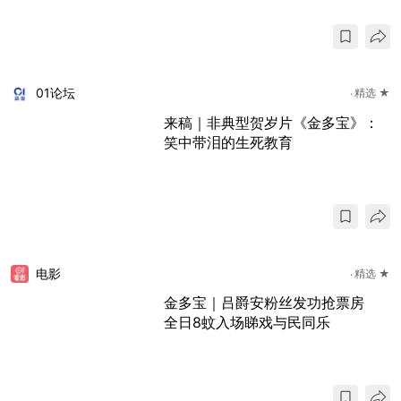
01论坛
精选 ★
来稿｜非典型贺岁片《金多宝》：
笑中带泪的生死教育
电影
精选 ★
金多宝｜吕爵安粉丝发功抢票房
全日8蚊入场睇戏与民同乐