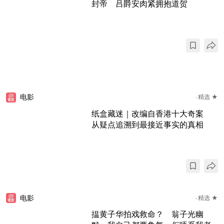
封帝 吕爵安肉紧拥抱道贺
电影
精选 ★
纸盒藏迷｜改编自香港十大奇案
从疑点追溯到最接近事实的真相
电影
精选 ★
揾黄子华拍戏救命？ 翁子光幽