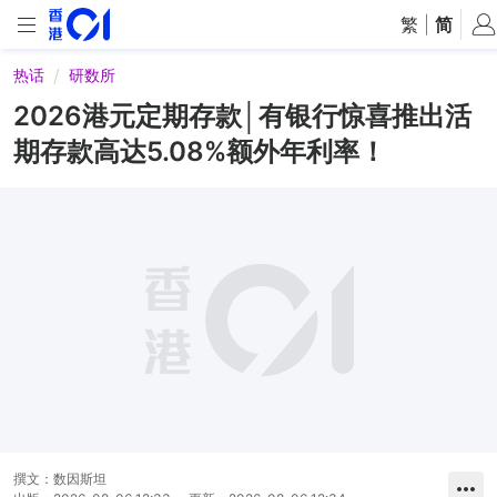
繁
|
简
热话
研数所
2026港元定期存款│有银行惊喜推出活
期存款高达5.08%额外年利率！
撰文：
数因斯坦