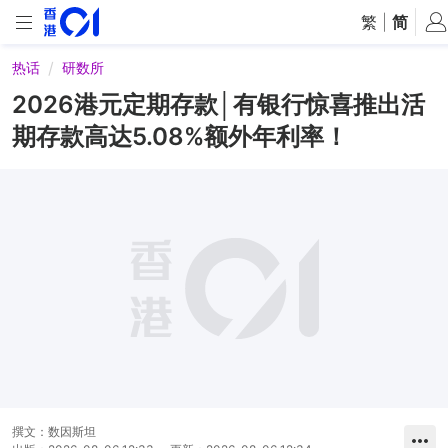
繁
|
简
热话
研数所
2026港元定期存款│有银行惊喜推出活
期存款高达5.08%额外年利率！
撰文：
数因斯坦