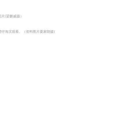
图片/梁鹏威摄）
湾仔海滨观看。（资料图片夏家朗摄)