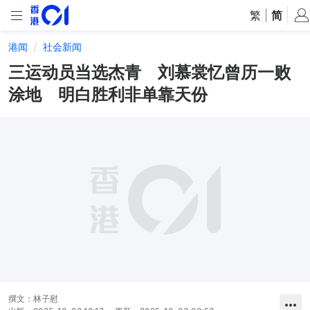
繁
|
简
港闻
社会新闻
三运动员当选杰青 刘慕裳忆曾历一败
涂地 明白胜利非单靠天份
撰文：
林子慰