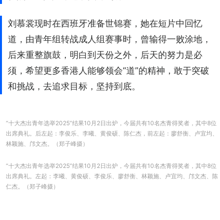
刘慕裳现时在西班牙准备世锦赛，她在短片中回忆
道，由青年组转战成人组赛事时，曾输得一败涂地，
后来重整旗鼓，明白到天份之外，后天的努力是必
须，希望更多香港人能够领会“道”的精神，敢于突破
和挑战，去追求目标，坚持到底。
“十大杰出青年选举2025”结果10月2日出炉，今届共有10名杰青得奖者，其中8位
出席典礼。后左起：李俊乐、李曦、黄俊硕、陈仁杰，前左起：廖舒衡、卢宜均、
林颖施、邝文杰。（郑子峰摄）
“十大杰出青年选举2025”结果10月2日出炉，今届共有10名杰青得奖者，其中8位
出席典礼。左起：李曦、黄俊硕、李俊乐、廖舒衡、林颖施、卢宜均、邝文杰、陈
仁杰。（郑子峰摄）