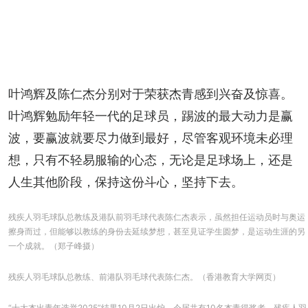
叶鸿辉及陈仁杰分别对于荣获杰青感到兴奋及惊喜。
叶鸿辉勉励年轻⼀代的⾜球员，踢波的最⼤动⼒是赢
波，要赢波就要尽⼒做到最好，尽管客观环境未必理
想，只有不轻易服输的⼼态，无论是⾜球场上，还是
⼈⽣其他阶段，保持这份斗⼼，坚持下去。
残疾人羽毛球队总教练及港队前羽毛球代表陈仁杰表示，虽然担任运动员时与奥运
擦身而过，但能够以教练的⾝份去延续梦想，甚⾄⾒证学⽣圆梦，是运动⽣涯的另
⼀个成就。（郑子峰摄）
残疾人羽毛球队总教练、前港队羽毛球代表陈仁杰。（香港教育大学网页）
“十大杰出青年选举2025”结果10月2日出炉，今届共有10名杰青得奖者。残疾人羽