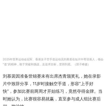
2025年世界运动会冠军、香港女子空手道运动员刘慕裳在短片中寄语港人，领会
“道”的精神，敢于突破和挑战，去追求目标，坚持到底。（郑子峰摄）
刘慕裳因准备世锦赛未有出席杰青颁奖礼，她在录影
片中致辞分享，11岁时接触空手道，形容“上手好
快”，参加比赛前两周才开始练习，竟然夺得金牌。当
时她认为，比赛很容易就赢，直至参与成人组比赛后