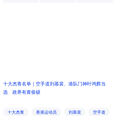
+
5
十大杰青名单｜空手道刘慕裳、港队门神叶鸿辉当
选 政界有黄俊硕
十大杰青
香港运动员
刘慕裳
空手道