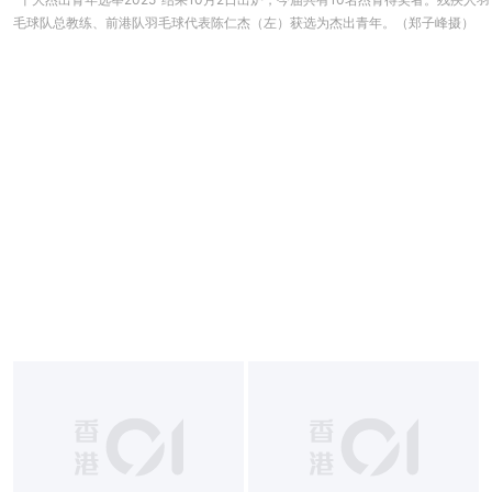
毛球队总教练、前港队羽毛球代表陈仁杰（左）获选为杰出青年。（郑子峰摄）