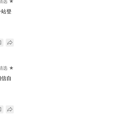
精选 ★
一站登
精选 ★
相信自