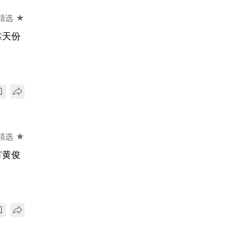
精选 ★
靠天份
精选 ★
有黄俊