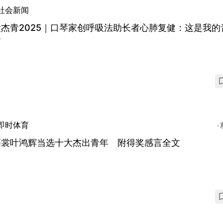
社会新闻
杰青2025｜口琴家创呼吸法助长者心肺复健：这是我的
命
即时体育
慕裳叶鸿辉当选十大杰出青年 附得奖感言全文