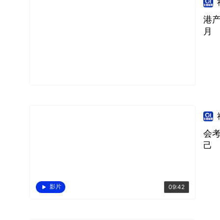
港
月
会
己
影片
09:42