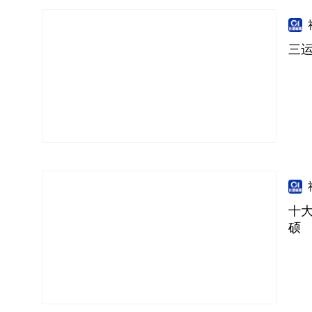
三
十
硕