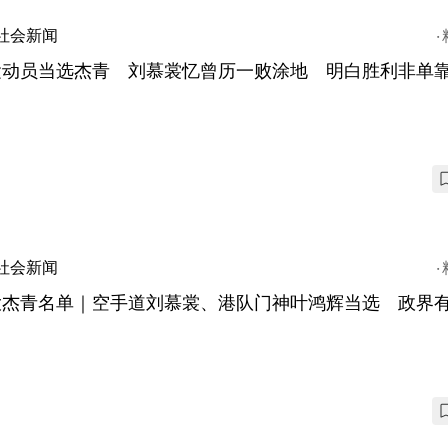
社会新闻
运动员当选杰青 刘慕裳忆曾历一败涂地 明白胜利非单
社会新闻
大杰青名单｜空手道刘慕裳、港队门神叶鸿辉当选 政界