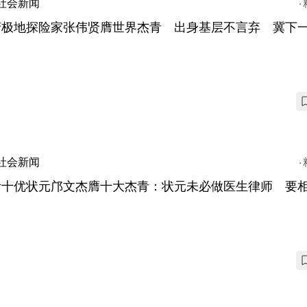
社会新闻
产极地探险家张伟贤膺世界杰青 出身基层不言弃 冀下
社会新闻
考十优状元邝文杰膺十大杰青：状元未必做医生律师 要