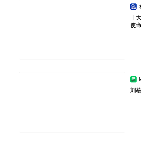
十大
使
刘