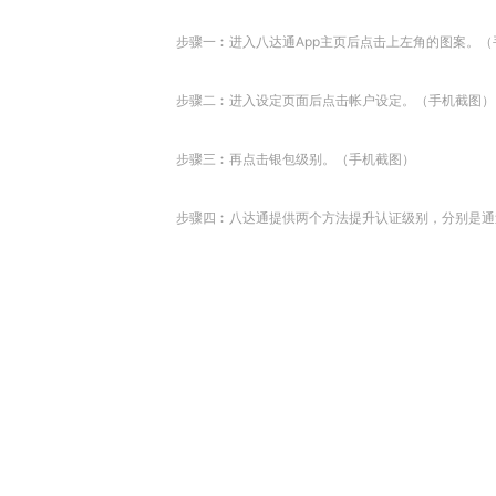
步骤一︰进入八达通App主页后点击上左角的图案。（
步骤二︰进入设定页面后点击帐户设定。（手机截图）
步骤三︰再点击银包级别。（手机截图）
步骤四︰八达通提供两个方法提升认证级别，分别是通