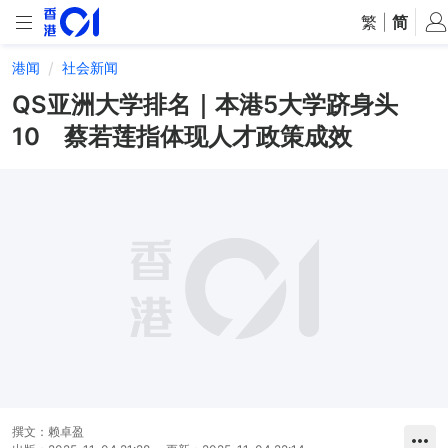
繁
|
简
港闻
社会新闻
QS亚洲大学排名｜本港5大学跻身头
10 蔡若莲指体现人才政策成效
撰文：
赖卓盈