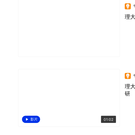
理大
理大
研
影片
01:02