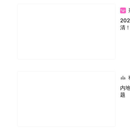
20
清
内
题