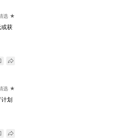
精选 ★
元或获
精选 ★
育计划