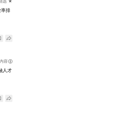
精选 ★
业率排
内容
融人才