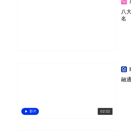
八
名
融通
影片
02:32