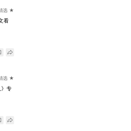
精选 ★
文看
精选 ★
人》专