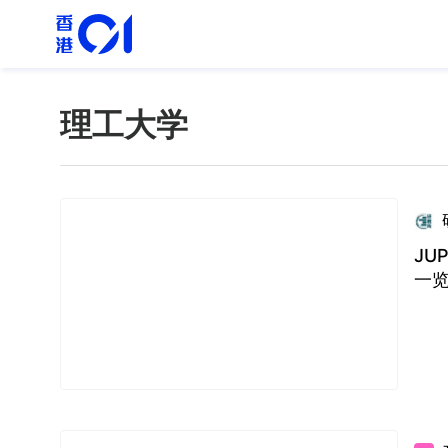
理工大学
JU
一