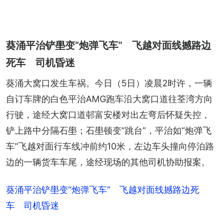
葵涌平治铲壆变“炮弹飞车” 飞越对面线撼路边
死车 司机昏迷
葵涌大窝口发生车祸。今日（5日）凌晨2时许，一辆
自订车牌的白色平治AMG跑车沿大窝口道往荃湾方向
行驶，途经大窝口道邨富安楼对出左弯后怀疑失控，
铲上路中分隔石壆；石壆顿变“跳台”，平治如“炮弹飞
车”飞越对面行车线冲前约10米，左边车头撞向停泊路
边的一辆货车车尾，途经现场的其他司机协助报案。
葵涌平治铲壆变“炮弹飞车” 飞越对面线撼路边死
车 司机昏迷