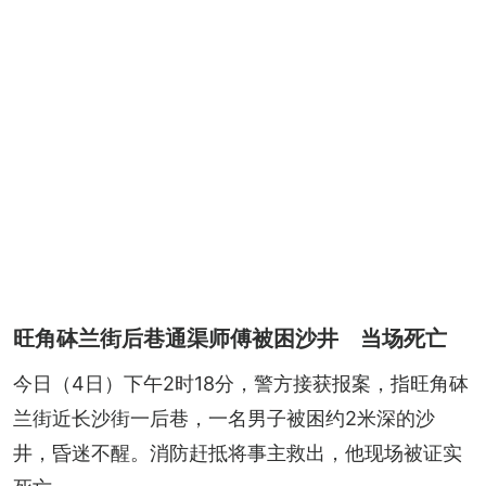
旺角砵兰街后巷通渠师傅被困沙井 当场死亡
今日（4日）下午2时18分，警方接获报案，指旺角砵
兰街近长沙街一后巷，一名男子被困约2米深的沙
井，昏迷不醒。消防赶抵将事主救出，他现场被证实