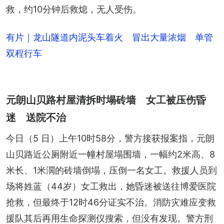
救，约10分钟后救熄，无人受伤。
有片｜龙山隧道内泥头车着火 冒出大量浓烟 单管
双程行车
元朗山贝路村屋清拆时塌砖墙 女工被压伤昏
迷 送院不治
今日（5 日）上午10时58分，警方接获报案指，元朗
山贝路近公厕附近一幢村屋塌围墙，一幅约2米高、8
米长、1米濶的砖墙倒塌，压倒一名女工。救援人员到
场将姓蓝（44岁）女工救出，她昏迷被送往博爱医院
抢救，但最终于12时46分证实不治。消防灾难应变救
援队其后再用生命探测仪搜索，但没有发现。警方刑