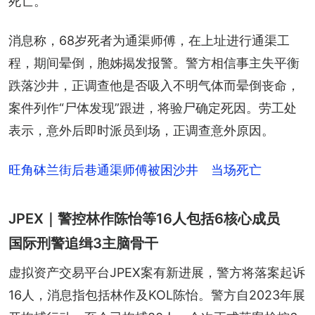
死亡。
消息称，68岁死者为通渠师傅，在上址进行通渠工
程，期间晕倒，胞姊揭发报警。警方相信事主失平衡
跌落沙井，正调查他是否吸入不明气体而晕倒丧命，
案件列作“尸体发现”跟进，将验尸确定死因。劳工处
表示，意外后即时派员到场，正调查意外原因。
旺角砵兰街后巷通渠师傅被困沙井 当场死亡
JPEX｜警控林作陈怡等16人包括6核心成员
国际刑警追缉3主脑骨干
虚拟资产交易平台JPEX案有新进展，警方将落案起诉
16人，消息指包括林作及KOL陈怡。警方自2023年展