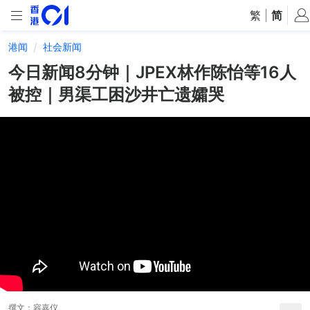
繁
|
简
港闻
社会新闻
今日新闻8分钟｜JPEX林作陈怡等16人
被控｜男渠工困沙井亡遗孀哭
撰文：
容嘉仪