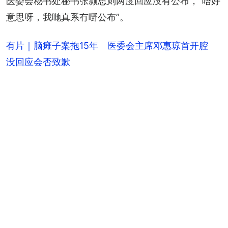
医委会秘书处秘书张颕思则两度回应没有公布，“唔好
意思呀，我哋真系冇嘢公布”。
有片｜脑瘫子案拖15年 医委会主席邓惠琼首开腔
没回应会否致歉