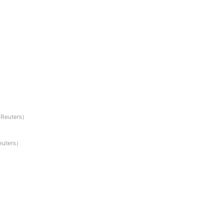
uters）
ters）