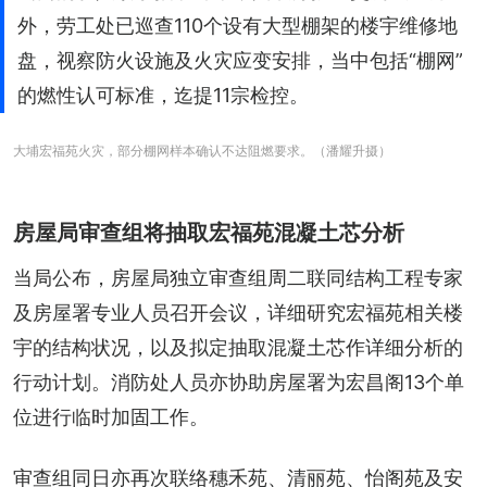
外，劳工处已巡查110个设有大型棚架的楼宇维修地
盘，视察防火设施及火灾应变安排，当中包括“棚网”
的燃性认可标准，迄提11宗检控。
大埔宏福苑火灾，部分棚网样本确认不达阻燃要求。（潘耀升摄）
房屋局审查组将抽取宏福苑混凝土芯分析
当局公布，房屋局独立审查组周二联同结构工程专家
及房屋署专业人员召开会议，详细研究宏福苑相关楼
宇的结构状况，以及拟定抽取混凝土芯作详细分析的
行动计划。消防处人员亦协助房屋署为宏昌阁13个单
位进行临时加固工作。
审查组同日亦再次联络穗禾苑、清丽苑、怡阁苑及安