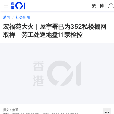
繁
|
简
港闻
社会新闻
宏福苑大火｜屋宇署已为352私楼棚网
取样 劳工处巡地盘11宗检控
撰文：
萧通