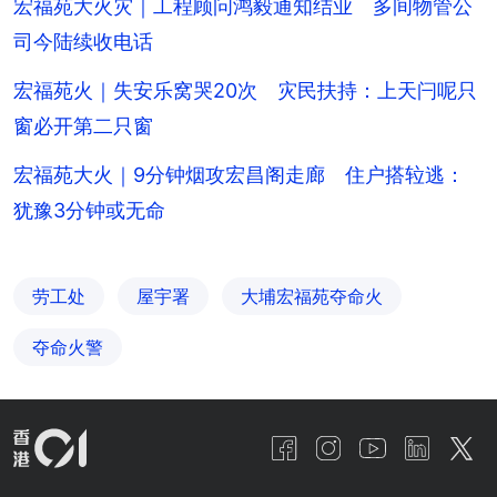
宏福苑大火灾｜工程顾问鸿毅通知结业 多间物管公
司今陆续收电话
宏福苑火｜失安乐窝哭20次 灾民扶持：上天闩呢只
窗必开第二只窗
宏福苑大火｜9分钟烟攻宏昌阁走廊 住户搭䢂逃：
犹豫3分钟或无命
劳工处
屋宇署
大埔宏福苑夺命火
夺命火警