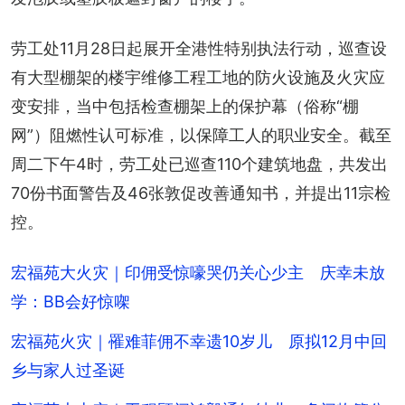
劳工处11月28日起展开全港性特别执法行动，巡查设
有大型棚架的楼宇维修工程工地的防火设施及火灾应
变安排，当中包括检查棚架上的保护幕（俗称“棚
网”）阻燃性认可标准，以保障工人的职业安全。截至
周二下午4时，劳工处已巡查110个建筑地盘，共发出
70份书面警告及46张敦促改善通知书，并提出11宗检
控。
宏福苑大火灾｜印佣受惊嚎哭仍关心少主 庆幸未放
学：BB会好惊㗎
宏福苑火灾｜罹难菲佣不幸遗10岁儿 原拟12月中回
乡与家人过圣诞