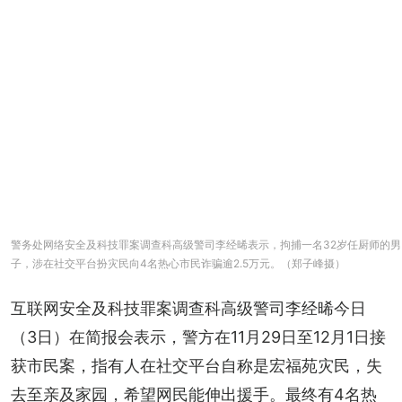
警务处网络安全及科技罪案调查科高级警司李经晞表示，拘捕一名32岁任厨师的男
子，涉在社交平台扮灾民向4名热心市民诈骗逾2.5万元。（郑子峰摄）
互联网安全及科技罪案调查科高级警司李经晞今日
（3日）在简报会表示，警方在11月29日至12月1日接
获市民案，指有人在社交平台自称是宏福苑灾民，失
去至亲及家园，希望网民能伸出援手。最终有4名热