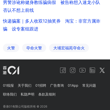
男警涉讹称健身教练骗病假 被告称想入速龙小队
否认不想上前线
快递骗案｜多人收双12抽奖券 淘宝：非官方属诈
骗 设专案组跟进
火警
夺命火警
大埔宏福苑夺命火
01线报
关于我们
01招聘
广告查询
01App
常见问题
联络我们
私隐声明
条款及细则
香港01有限公司版权所有 ©
2026