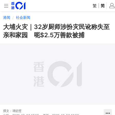
繁
|
简
港闻
社会新闻
大埔火灾｜32岁厨师涉扮灾民讹称失至
亲和家园 呃$2.5万善款被捕
撰文：
谭皑璧