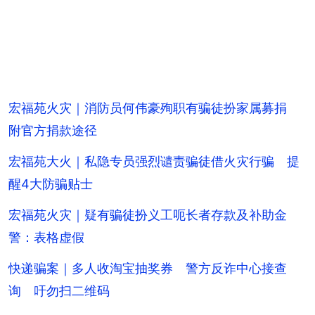
宏福苑火灾｜消防员何伟豪殉职有骗徒扮家属募捐
附官方捐款途径
宏福苑大火｜私隐专员强烈谴责骗徒借火灾行骗 提
醒4大防骗贴士
宏福苑火灾｜疑有骗徒扮义工呃长者存款及补助金
警：表格虚假
快递骗案｜多人收淘宝抽奖券 警方反诈中心接查
询 吁勿扫二维码