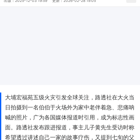
出版：
2025-12-03 19:59
更新：
2026-02-28 19:05
大埔宏福苑五级火灾引发全球关注，路透社在大火当
日拍摄到一名伯伯于火场外为家中老伴着急、悲痛呐
喊的照片，广为各国媒体报道时引用，成为标志性画
面。路透社发布跟进报道，事主儿子黄先生受访时称
希望透过讲述自己一家的故事疗伤，又提到七旬的父