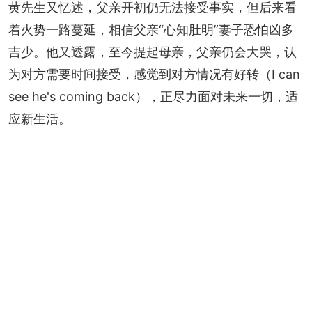
黄先生又忆述，父亲开初仍无法接受事实，但后来看
着火势一路蔓延，相信父亲“心知肚明”妻子恐怕凶多
吉少。他又透露，至今提起母亲，父亲仍会大哭，认
为对方需要时间接受，感觉到对方情况有好转（I can 
see he's coming back），正尽力面对未来一切，适
应新生活。