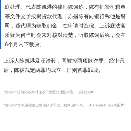
庭处理。代表陈凯港的律师陈词称，陈有把警司粮单
等文件交予按揭贷款代理，亦指陈有向银行称他是警
司，疑代理为赚取佣金，在申请时造假。上诉庭法官
质疑为何当时会未对核对清楚，听取陈词后称，会在
6个月内下裁决。
上诉人陈凯港及汪浩毅，同被控两项欺诈罪。经审讯
后，陈被裁定两罪均成立，汪则首罪罪成。
“海港sir”陈凯港涉案时任沙田警区助理指挥官。（陈凯港fb）
“海港Sir”陈凯港被裁定两项欺诈罪成，被判囚6年半。（Harbour Chan fb图片）