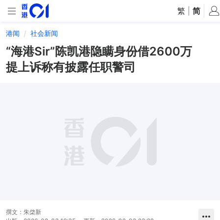
繁
|
简
港闻
社会新闻
“海港Sir”陈凯港隐瞒身份借2600万
提上诉称有披露任职警司
撰文：
朱棨新