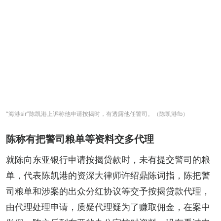
“海港sir”陈凯港上诉称他申请按揭时，有透露他任警司。（陈凯港fb）
陈称有把警司粮单等资料交多代理
就陈向东亚银行申请按揭贷款时，未有提交警司的粮
单，代表陈凯港的资深大律师许绍鼎陈词指，陈把警
司粮单和涉案的出众分红协议等交予按揭贷款代理，
由代理处理申请，质疑代理疑为了赚取佣金，在案中