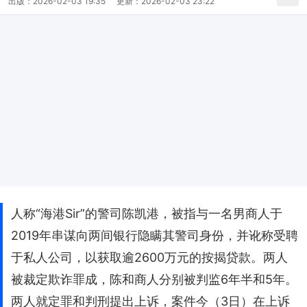
出版：
2026-02-03 19:35
更新：
2026-02-03 23:22
人称“海港Sir”的警司陈凯港，被指与一名男商人于
2019年串谋向两间银行隐瞒其警司身份，并讹称受聘
于私人公司，以获取逾2600万元的按揭贷款。两人
被裁定欺诈罪成，陈和商人分别被判监6年半和5年。
两人就定罪和判刑提出上诉，案件今（3日）在上诉