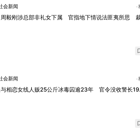
社会新闻
司周毅刚涉总部非礼女下属 官指地下情说法匪夷所思 裁
社会新闻
与相恋女线人贩25公斤冰毒囚逾23年 官令没收警长19.