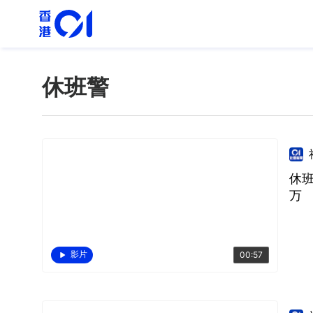
休班警
休
万
影片
00:57