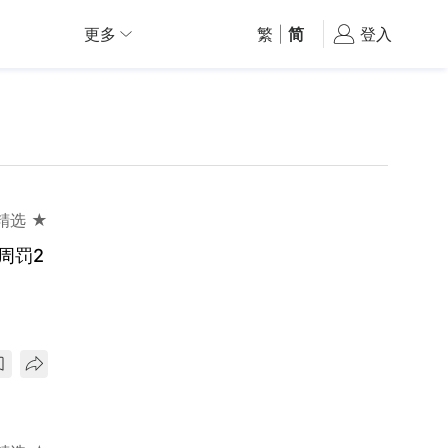
更多
繁
|
简
登入
精选 ★
周罚2