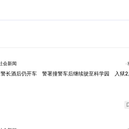
社会新闻
班警长酒后仍开车 警署撞警车后继续驶至科学园 入狱2