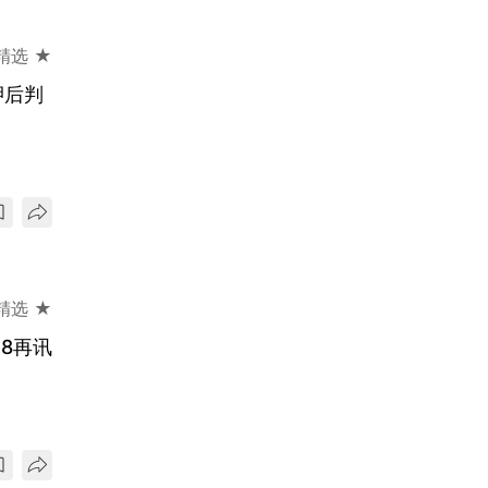
精选 ★
押后判
精选 ★
8再讯