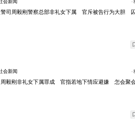
社会新闻
级警司周毅刚警察总部非礼女下属 官斥被告行为大胆 囚
社会新闻
司周毅刚非礼女下属罪成 官指若地下情应避嫌 怎会聚