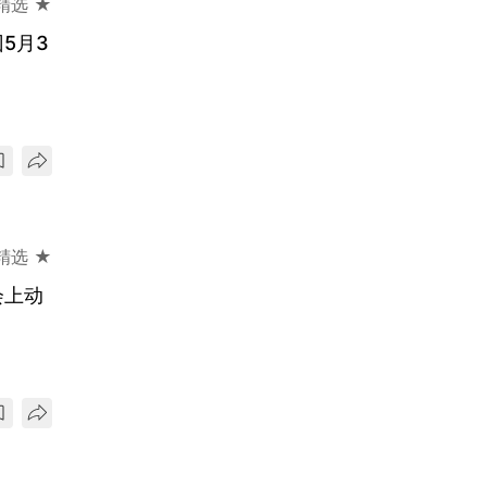
精选 ★
5月3
精选 ★
会上动