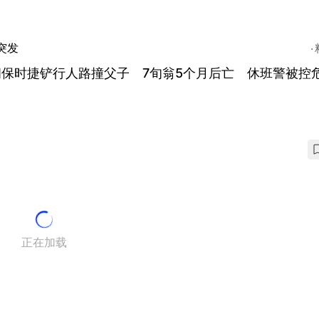
突发
朗保时捷铲行人路撞父子 7旬翁5个月后亡 休班警被控
正在加载