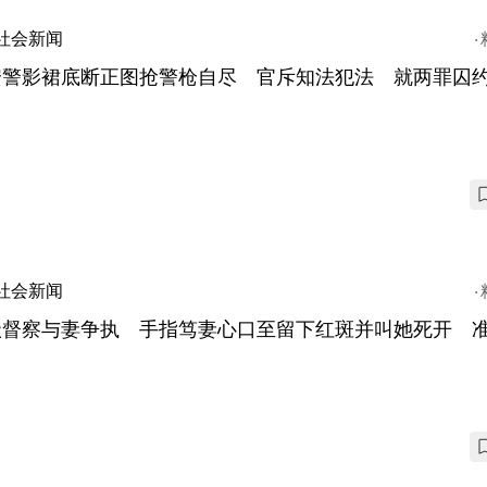
社会新闻
安警影裙底断正图抢警枪自尽 官斥知法犯法 就两罪囚约
社会新闻
级督察与妻争执 手指笃妻心口至留下红斑并叫她死开 