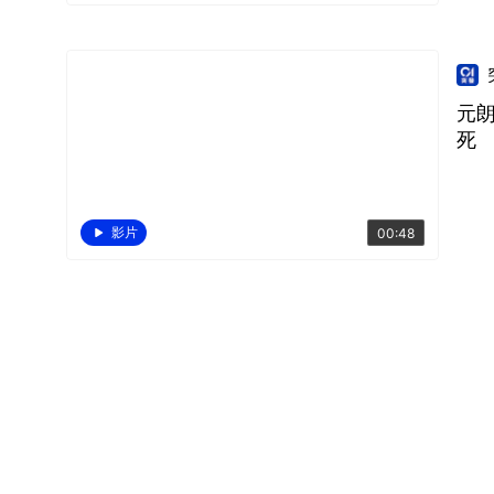
元
死
影片
00:48