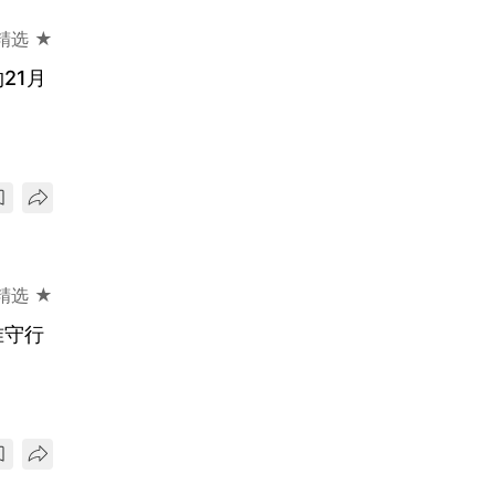
精选 ★
21月
精选 ★
准守行