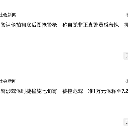
社会新闻
安警认偷拍裙底后图抢警枪 称自觉非正直警员感羞愧 
社会新闻
警涉驾保时捷撞毙七旬翁 被控危驾 准1万元保释至7.2