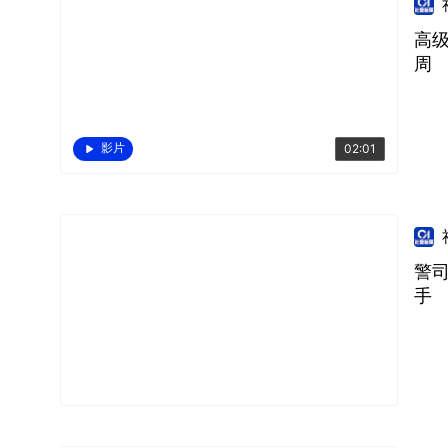
高
周
影片
02:01
警
手