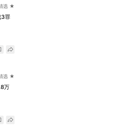
精选 ★
3罪
精选 ★
8万