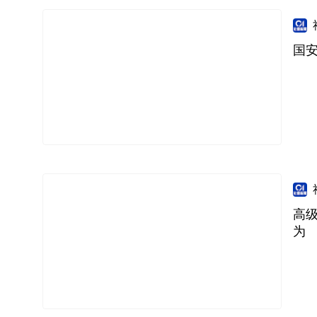
国
高
为