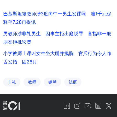
巴基斯坦籍教师涉3度向中一男生发裸照 准1千元保
释至7.28再提讯
男教师涉非礼男生 因事主拒出庭脱罪 官指非一般
朋友拒批讼费
小学教师上课叫女生坐大腿并摸胸 官斥行为令人咋
舌发指 囚26月
非礼
教师
钢琴
法庭