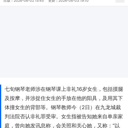
出版：
2026-06-02 15:45
更新：
2026-06-03 19:10
七旬钢琴老师涉在钢琴课上非礼16岁女生，包括摸腿
及按摩，并涉捉住女生的手放在他的阳具，及用其下
体撞女生的背部等。钢琴教师今（2日）在九龙城裁
判法院否认非礼罪受审。女生指被告知她来自单亲家
庭，曾向她发讯息称，会关照和关心她，又称：“以