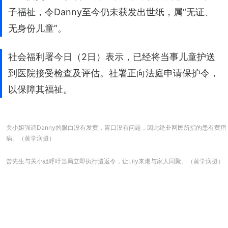
子福祉，令Danny至今仍未获发出世纸，属“无证、
无身份儿童”。
社会福利署今日（2日）表示，已经将当事儿童护送
到医院接受检查及评估。社署正向法庭申请保护令，
以保障其福祉。
关小姐强调Danny的眼白没有发黄，胃口没有问题，因此绝非网民所指的患有黄疸
病。（黄学润摄）
曾先生与关小姐呼吁当局立即执行遣返令，让Lily来港与家人同聚。（黄学润摄）