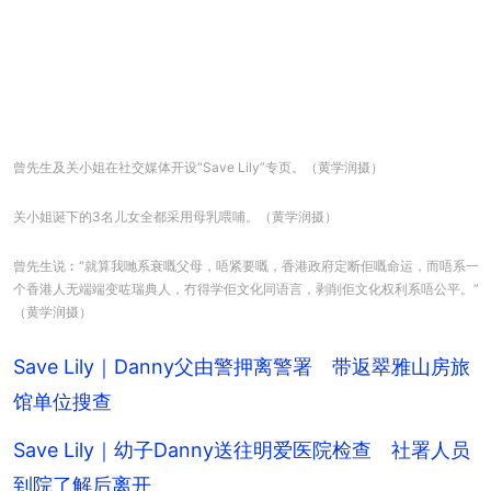
曾先生及关小姐在社交媒体开设“Save Lily”专页。（黄学润摄）
关小姐诞下的3名儿女全都采用母乳喂哺。（黄学润摄）
曾先生说︰“就算我哋系衰嘅父母，唔紧要嘅，香港政府定断佢嘅命运，而唔系一
个香港人无端端变咗瑞典人，冇得学佢文化同语言，剥削佢文化权利系唔公平。”
（黄学润摄）
Save Lily｜Danny父由警押离警署 带返翠雅山房旅
馆单位搜查
Save Lily｜幼子Danny送往明爱医院检查 社署人员
到院了解后离开