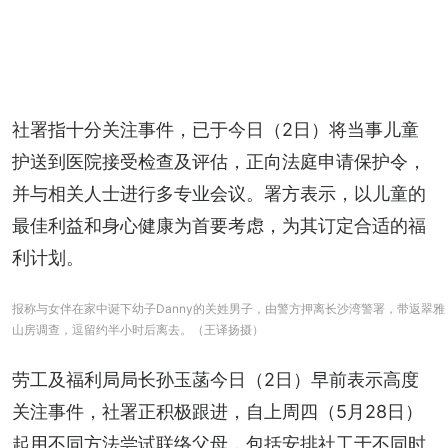
社署指十分关注事件，已于今日（2日）将当事儿童
护送到医院接受检查及评估，正向法庭申请保护令，
并与相关人士进行多专业会议。署方表示，以儿童的
最佳利益和身心健康为首要考虑，为其订定合适的福
利计划。
报称与女伴在家中诞下幼子Danny的关姓男子，由警方押离长沙湾警署，带返翠雅
山房调查，逗留约半小时后离去。（王译扬摄）
劳工及福利局局长孙玉菡今日（2日）早前表示高度
关注事件，社署正积极跟进，自上周四（5月28日）
起用不同方法尝试联络父母，包括安排社工于不同时