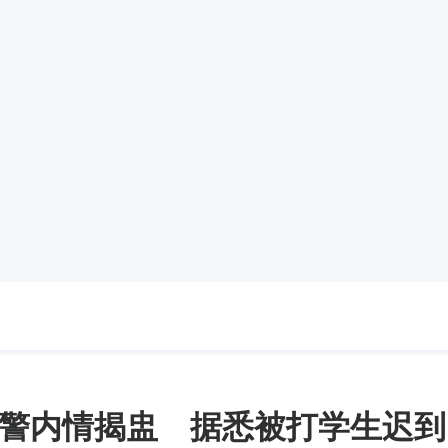
警内情揭盅 据悉被打学生迟到