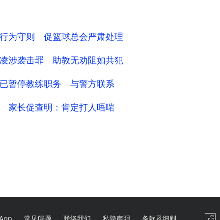
行为守则 促篮球总会严肃处理
凌涉袭击罪 助教无劝阻如共犯
已暂停教练职务 与警方联系
 家长促查明：肯定打人唔啱
App
常见问题
联络我们
私隐声明
条款及细则