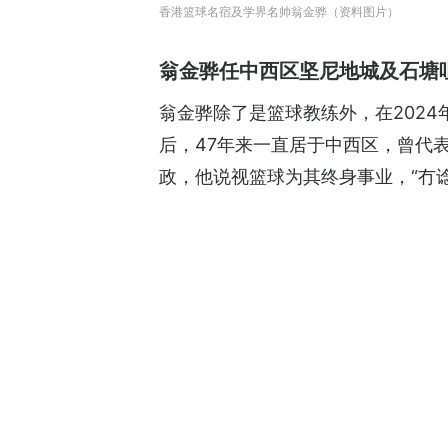
香港篮球名宿及学界名帅翁金骅（资料图片）
翁金骅任中西区坚尼地城及石塘
翁金骅除了是篮球教练外，在202
后，47年来一直居于中西区，曾代
政，他说视篮球为其终身事业，“冇