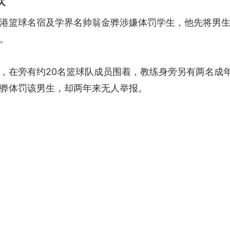
次
港篮球名宿及学界名帅翁金骅涉嫌体罚学生，他先将男
。
，在旁有约20名篮球队成员围着，教练身旁另有两名成
骅体罚该男生，却两年来无人举报。