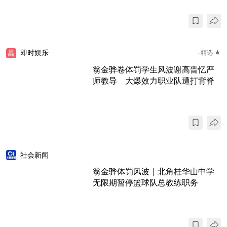
即时娱乐
精选 ★
翁金骅卷体罚学生风波谢高晋忆严
师教导 大爆效力职业队遭打背脊
社会新闻
翁金骅体罚风波｜北角桂华山中学
无限期暂停篮球队总教练职务