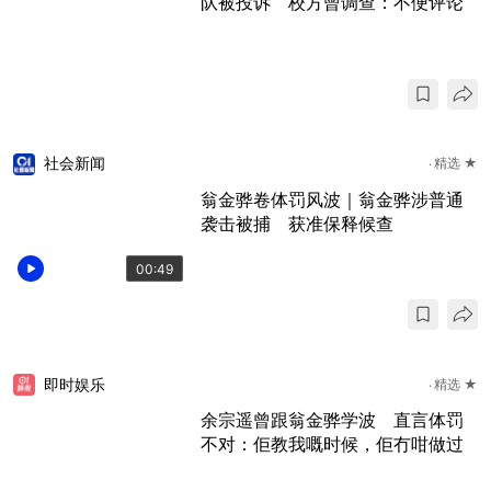
队被投诉 校方曾调查：不便评论
社会新闻
精选 ★
翁金骅卷体罚风波｜翁金骅涉普通
袭击被捕 获准保释候查
00:49
即时娱乐
精选 ★
余宗遥曾跟翁金骅学波 直言体罚
不对：佢教我嘅时候，佢冇咁做过