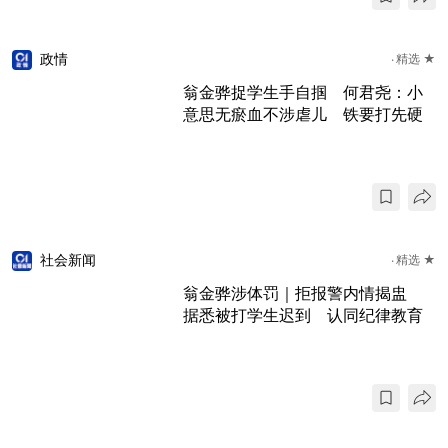
政情
精选 ★
翁金骅捉学生手自掴 何君尧：小
意思无瘀血不涉虐儿 铁要打先硬
社会新闻
精选 ★
翁金骅涉体罚｜拒报警内情揭盅
据悉被打学生迟到 认同纪律教育