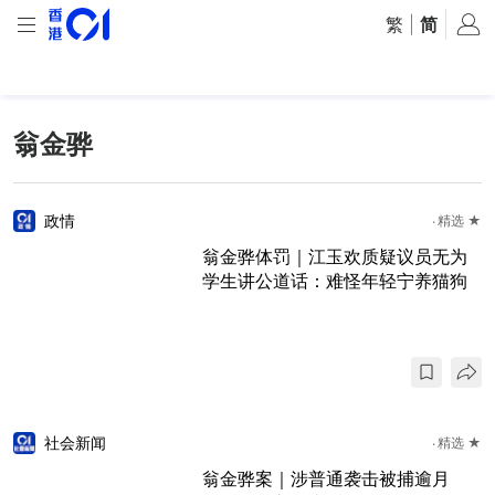
繁
|
简
翁金骅
政情
精选 ★
翁金骅体罚｜江玉欢质疑议员无为
学生讲公道话：难怪年轻宁养猫狗
社会新闻
精选 ★
翁金骅案｜涉普通袭击被捕逾月