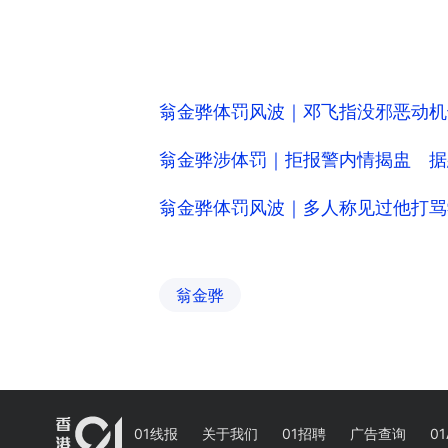
翁金骅体罚风波｜邓飞指没邪恶动机
翁金骅涉体罚｜拒报警内情揭盅 据
翁金骅体罚风波｜多人称见过他打骂
翁金骅
01线报
关于我们
01招聘
广告查询
01