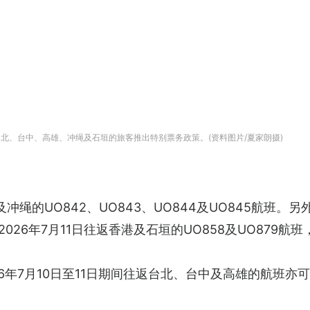
返台北、台中、高雄、冲绳及石垣的旅客推出特别票务政策。(资料图片/夏家朗摄)
绳的UO842、UO843、UO844及UO845航班。另
2026年7月11日往返香港及石垣的UO858及UO879航班
6年7月10日至11日期间往返台北、台中及高雄的航班