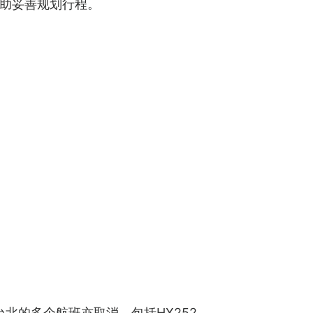
助妥善规划行程。
及台北的多个航班亦取消，包括HX252、