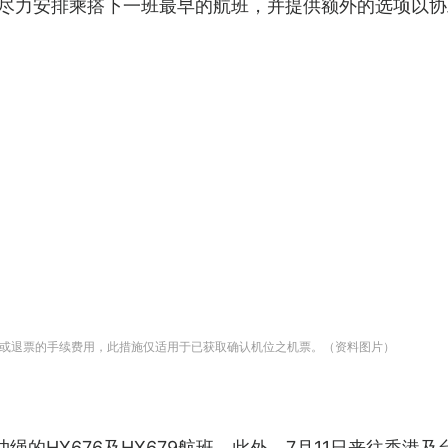
尽力安排乘搭下一班最早的航班，并提供额外的选项以协
或退票的手续费用，此措施仅适用于已获取确认机位之机票。（资料图片）
绳的HX676及HX679航班。此外，7月11日来往香港