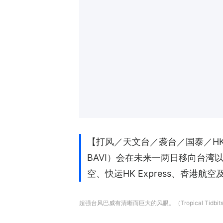
【打风／天文台／袭台／国泰／HK
BAVI）会在未来一两日移向台
空、快运HK Express、香港
超强台风巴威有清晰而巨大的风眼。（Tropical Tidbi