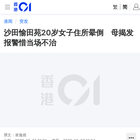
繁
|
简
港闻
突发
沙田愉田苑20岁女子住所晕倒 母揭发
报警惜当场不治
撰文：
凌逸德