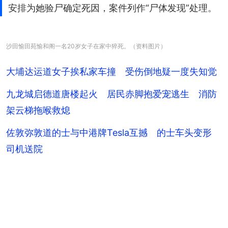
安排为她验尸确定死因，案件列作“尸体发现”处理。
沙田愉田苑愉和阁一名20岁女子在家中猝死。（资料图片）
大埔达运道女子挨私家车撞 受伤倒地疑一度失知觉
九龙城启德道唐楼起火 居民赤脚抱爱宠逃生 消防
架云梯拖喉救熄
佐敦弥敦道的士与中港牌Tesla互撼 的士车头变形
司机送院