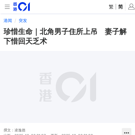
繁
|
简
港闻
突发
珍惜生命｜北角男子住所上吊 妻子解
下惜回天乏术
撰文：
凌逸德