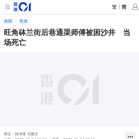
繁
|
简
港闻
突发
旺角砵兰街后巷通渠师傅被困沙井 当
场死亡
撰文：
林泽锋 马耀文