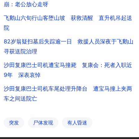
崩：老公放心走呀
飞鹅山六旬行山客堕山坡 获救清醒 直升机吊起送
院
82岁翁疑扫墓后失踪逾一日 救援人员深夜于飞鹅山
寻获送院治理
沙田复康巴士司机遭宝马撞毙 复康会：死者入职近
9年 深表哀悼
沙田复康巴士司机车尾处理升降台 遭宝马撞上夹两
车之间送院亡
突发
尸体发现
有人昏迷