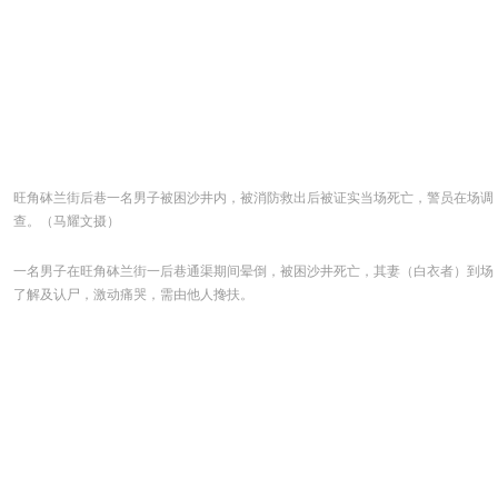
旺角砵兰街后巷一名男子被困沙井内，被消防救出后被证实当场死亡，警员在场调
查。（马耀文摄）
一名男子在旺角砵兰街一后巷通渠期间晕倒，被困沙井死亡，其妻（白衣者）到场
了解及认尸，激动痛哭，需由他人搀扶。