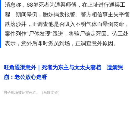
消息称，68岁死者为通渠师傅，在上址进行通渠工
程，期间晕倒，胞姊揭发报警。警方相信事主失平衡
跌落沙井，正调查他是否吸入不明气体而晕倒丧命，
案件列作“尸体发现”跟进，将验尸确定死因。劳工处
表示，意外后即时派员到场，正调查意外原因。
旺角通渠意外｜死者为东主与太太夫妻档　遗孀哭
崩：老公放心走呀
男子现场被证实死亡。（马耀文摄）