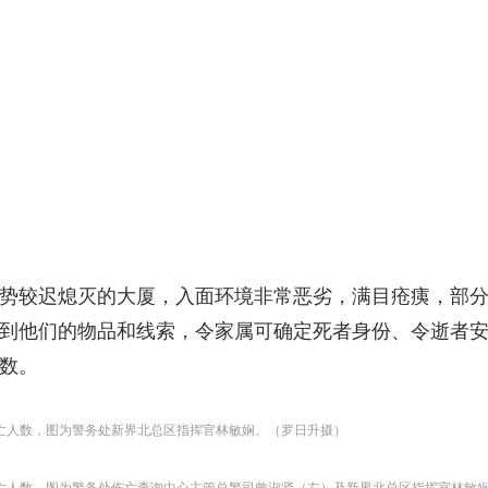
势较迟熄灭的大厦，入面环境非常恶劣，满目疮痍，部
到他们的物品和线索，令家属可确定死者身份、令逝者安息
数。
死亡人数，图为警务处新界北总区指挥官林敏娴。（罗日升摄）
死亡人数，图为警务处伤亡查询中心主管总警司曾淑贤（左）及新界北总区指挥官林敏