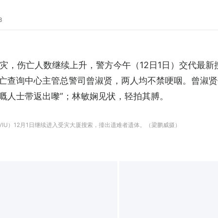
3
火灾，伤亡人数继续上升，警方今午（12日1日）交代最新
亡查询中心主管总警司曾淑贤，两人均不禁哽咽。曾淑贤
嘅人士带返出嚟”；林敏娴见状，轻拍其膊。
IU）12月1日继续进入受灾大厦搜索，擡出遗难者遗体。（梁鹏威摄）