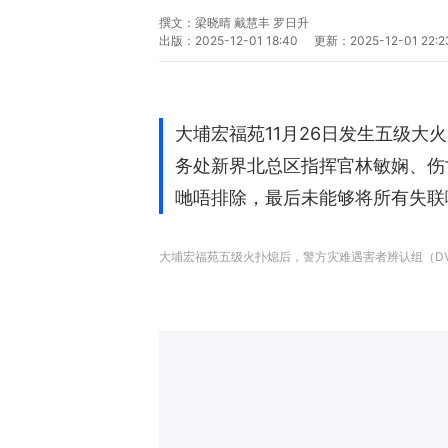
撰文：
梁晓晴 戴慧丰 罗日升
出版：
2025-12-01 18:40
更新：
2025-12-01 22:2
大埔宏福苑11月26日发生五级大
务处新界北总区指挥官林敏娴、伤
哋唔排除，最后未能够将所有失联
大埔宏福苑五级火扑熄后，警方灾难遇害者辨认组（DV