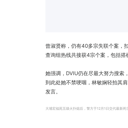
曾淑贤称，仍有40多宗失联个案，
查询组热线共接获4宗个案，包括搭
她强调，DVIU仍在尽最大努力搜
到此处她不禁哽咽，林敏娴轻拍其肩
发言。
大埔宏福苑五级火扑熄后，警方于12月1日交代最新