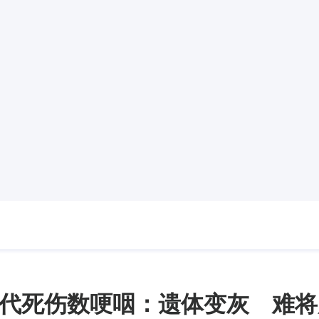
代死伤数哽咽：遗体变灰 难将