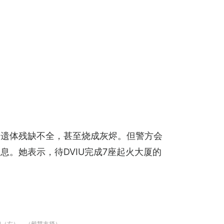
分遗体残缺不全，甚至烧成灰烬。但警方会
。她表示，待DVIU完成7座起火大厦的
娴（右）。（戴慧丰摄）