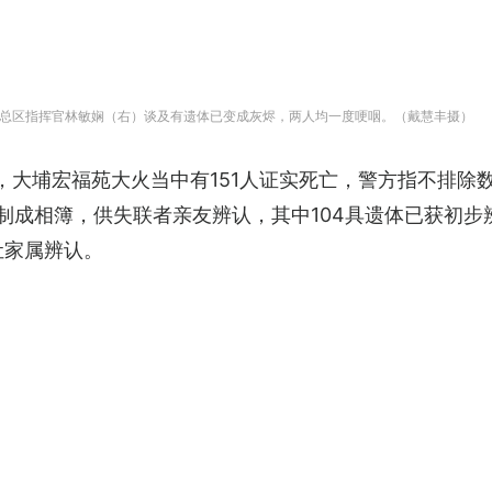
总区指挥官林敏娴（右）谈及有遗体已变成灰烬，两人均一度哽咽。（戴慧丰摄）
，大埔宏福苑大火当中有151人证实死亡，警方指不排除
照制成相簿，供失联者亲友辨认，其中104具遗体已获初步
让家属辨认。