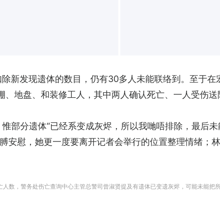
扣除新发现遗体的数目，仍有30多人未能联络到。至于在
棚、地盘、和装修工人，其中两人确认死亡、一人受伤送
索，惟部分遗体“已经系变成灰烬，所以我哋唔排除，最后未
膊安慰，她更一度要离开记者会举行的位置整理情绪；
死亡人数，警务处伤亡查询中心主管总警司曾淑贤提及有遗体已变遗灰烬，可能未能把