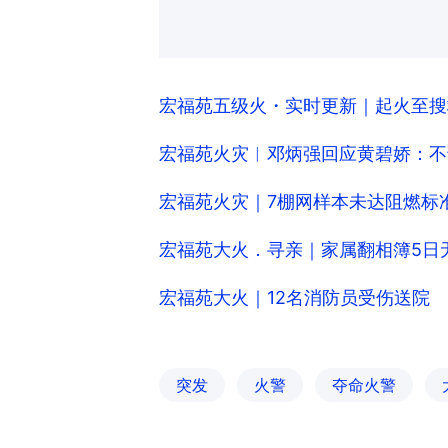
宏福苑五级火・实时更新｜起火至搜
宏福苑火灾︱邓炳强回应黄碧娇：不
宏福苑火灾｜7棚网样本未达阻燃标
宏福苑大火．寻亲｜家属翻相簿5日
宏福苑大火｜12名消防员受伤送院
突发
火警
夺命火警