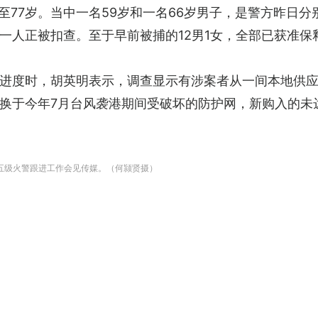
40至77岁。当中一名59岁和一名66岁男子，是警方昨
一人正被扣查。至于早前被捕的12男1女，全部已获准保
度时，胡英明表示，调查显示有涉案者从一间本地供应商，每
换于今年7月台风袭港期间受破坏的防护网，新购入的未
苑五级火警跟进工作会见传媒。（何颕贤摄）