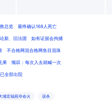
+
救总览 最终确认168人死亡
论新、旧法团 如有证据会拘捕
准 不合格网混合格网鱼目混珠
无果 慨叹：每次入去就喊一次
 已全部出院
大埔宏福苑夺命火
误杀