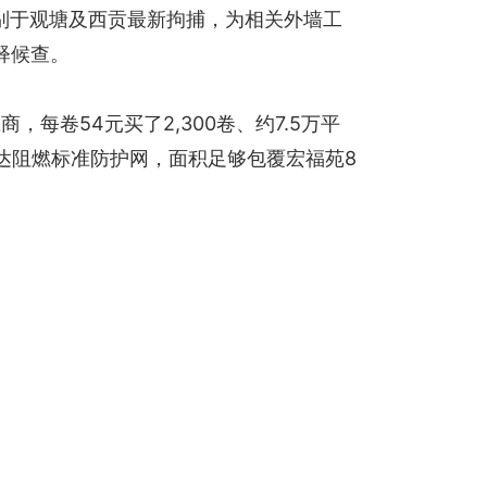
日分别于观塘及西贡最新拘捕，为相关外墙工
释候查。
卷54元买了2,300卷、约7.5万平
达阻燃标准防护网，面积足够包覆宏福苑8