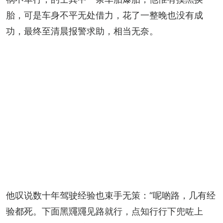
胎，可是车身不平无处借力，花了一整晚也没有成
功，最终至清晨报警求助，相当无奈。
他叹说数十年驾驶经验也束手无策：“呢啲路，几有经
验都死。下面黑鼆鼆见路就行，点知行行下兜咗上