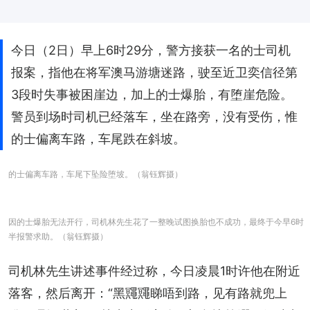
今日（2日）早上6时29分，警方接获一名的士司机
报案，指他在将军澳马游塘迷路，驶至近卫奕信径第
3段时失事被困崖边，加上的士爆胎，有堕崖危险。
警员到场时司机已经落车，坐在路旁，没有受伤，惟
的士偏离车路，车尾跌在斜坡。
的士偏离车路，车尾下坠险堕坡。（翁钰辉摄）
因的士爆胎无法开行，司机林先生花了一整晚试图换胎也不成功，最终于今早6时
半报警求助。（翁钰辉摄）
司机林先生讲述事件经过称，今日凌晨1时许他在附近
落客，然后离开：“黑鼆鼆睇唔到路，见有路就兜上