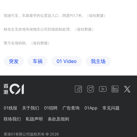
现场可见，车路最窄的位置是入口，阔度约1.7米。（翁钰辉摄）
林先生无奈地等候拖车公司到场协助处理。（翁钰辉摄）
警方在场协助。（翁钰辉摄）
突发
车祸
01 Video
我主场
01线报
关于我们
01招聘
广告查询
01App
常见问题
联络我们
私隐声明
条款及细则
香港01有限公司版权所有 ©
2026