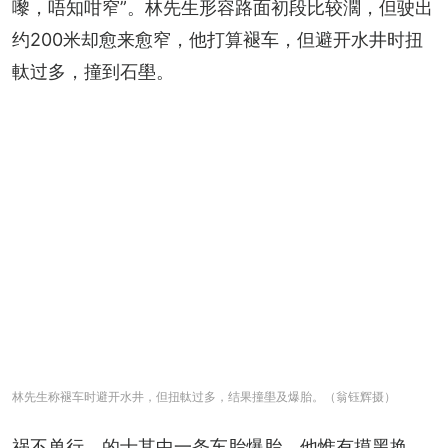
嚟，唔知咁窄”。林先生形容路面初段比较濶，但驶出
约200米却愈来愈窄，他打算褪车，但避开水井时扭
軚过多，撞到石壆。
林先生称褪车时避开水井，但扭軚过多，结果撞壆及爆胎。（翁钰辉摄）
祸不单行，的士其中一条车胎爆胎，他惟有摸黑换