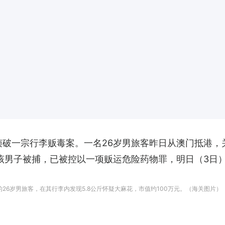
侦破一宗行李贩毒案。一名26岁男旅客昨日从澳门抵港，关
；该男子被捕，已被控以一项贩运危险药物罪，明日（3日
26岁男旅客，在其行李内发现5.8公斤怀疑大麻花，市值约100万元。（海关图片）