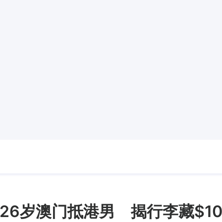
26岁澳门抵港男 揭行李藏$1