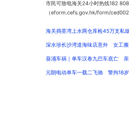
市民可致电海关24小时热线182 8080
（eform.cefs.gov.hk/form/
海关捣荃湾上水两仓库检45万支私烟
深水埗长沙湾道海味店意外 女工搬
葵涌车祸｜单车汉卷九巴车底亡 亲
元朗电动单车一载二飞驰 警拘18