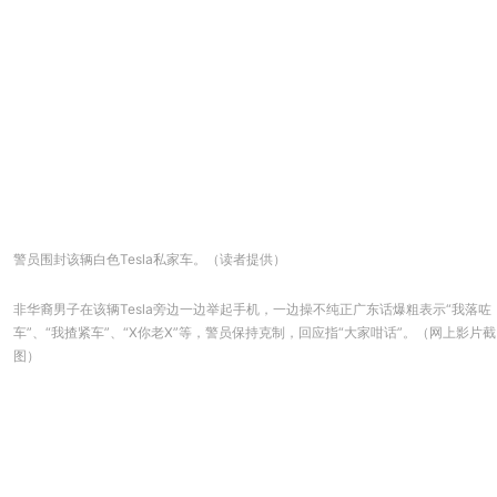
警员围封该辆白色Tesla私家车。（读者提供）
非华裔男子在该辆Tesla旁边一边举起手机，一边操不纯正广东话爆粗表示“我落咗
车”、“我揸紧车”、“X你老X”等，警员保持克制，回应指“大家咁话”。（网上影片截
图）