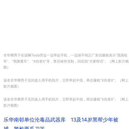
非华裔男子在该辆Tesla旁边一边举起手机，一边操不纯正广东话爆粗表示“我落咗
车”、“我揸紧车”、“X你老X”等，警员保持克制，回应指“大家咁话”。（网上影片截
图）
该名非华裔男子见到途人用手机拍片，立即举起中指，再次爆粗“X你老X”。（网上
影片截图）
该名非华裔男子见到途人用手机拍片，立即举起中指，再次爆粗“X你老X”。（网上
影片截图）
乐华南邨单位沦毒品武器库 13及14岁黑帮少年被
捕 警检西瓜刀等