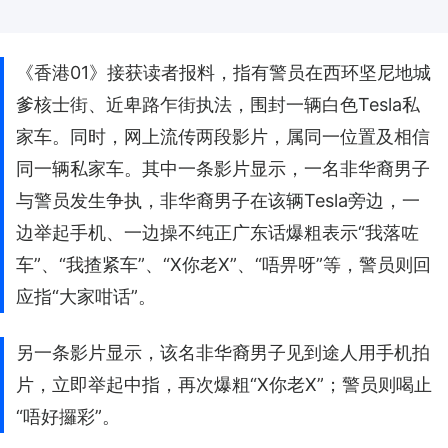
《香港01》接获读者报料，指有警员在西环坚尼地城
爹核士街、近卑路乍街执法，围封一辆白色Tesla私
家车。同时，网上流传两段影片，属同一位置及相信
同一辆私家车。其中一条影片显示，一名非华裔男子
与警员发生争执，非华裔男子在该辆Tesla旁边，一
边举起手机、一边操不纯正广东话爆粗表示“我落咗
车”、“我揸紧车”、“X你老X”、“唔畀呀”等，警员则回
应指“大家咁话”。
另一条影片显示，该名非华裔男子见到途人用手机拍
片，立即举起中指，再次爆粗“X你老X”；警员则喝止
“唔好攞彩”。