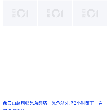
+
1
慈云山慈康邨兄弟阋墙 兄危站外墙2小时堕下 昏