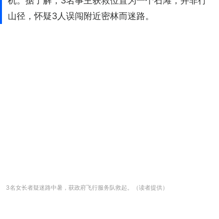
机。据了解，3名事主获救位置为一个石滩，并非行
山径，怀疑3人误闯附近密林而迷路。
3名女长者疑迷路中暑，获政府飞行服务队救起。（读者提供）