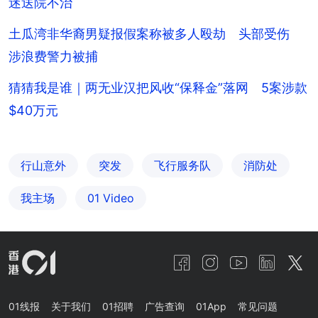
迷送院不治
土瓜湾非华裔男疑报假案称被多人殴劫 头部受伤
涉浪费警力被捕
猜猜我是谁｜两无业汉把风收“保释金”落网 5案涉款
$40万元
行山意外
突发
飞行服务队
消防处
我主场
01 Video
01线报
关于我们
01招聘
广告查询
01App
常见问题