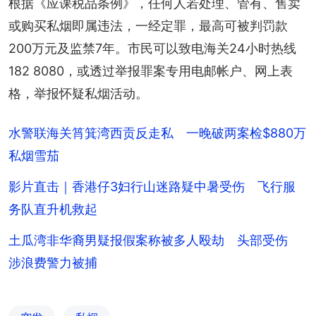
根据《应课税品条例》，任何人若处理、管有、售卖
或购买私烟即属违法，一经定罪，最高可被判罚款
200万元及监禁7年。市民可以致电海关24小时热线
182 8080，或透过举报罪案专用电邮帐户、网上表
格，举报怀疑私烟活动。
水警联海关筲箕湾西贡反走私 一晚破两案检$880万
私烟雪茄
影片直击｜香港仔3妇行山迷路疑中暑受伤 飞行服
务队直升机救起
土瓜湾非华裔男疑报假案称被多人殴劫 头部受伤
涉浪费警力被捕