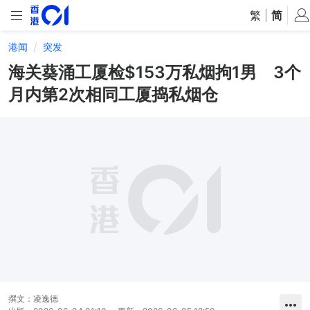
繁
|
简
港闻
突发
海关葵涌工厦检$153万私烟拘1男 3个
月内第2次相同工厦捣私烟仓
撰文：
凌逸德