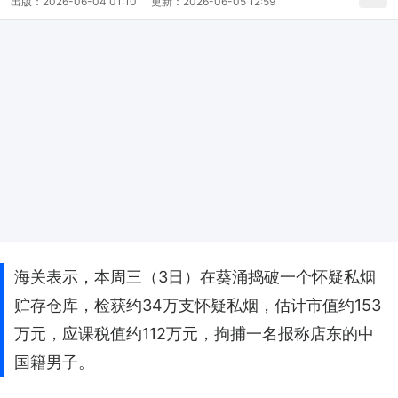
出版：
2026-06-04 01:10
更新：
2026-06-05 12:59
海关表示，本周三（3日）在葵涌捣破一个怀疑私烟
贮存仓库，检获约34万支怀疑私烟，估计市值约153
万元，应课税值约112万元，拘捕一名报称店东的中
国籍男子。