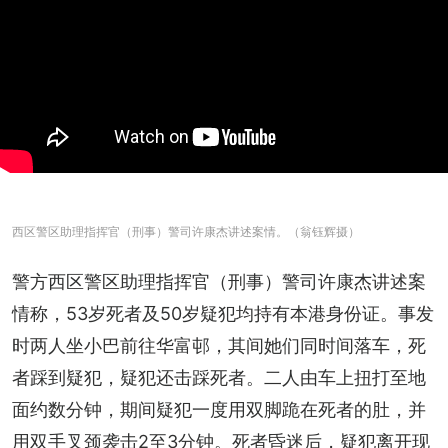
西区警区助理指挥官（刑事）警司许康杰讲述案情。（翁钰辉摄）
警方西区警区助理指挥官（刑事）警司许康杰讲述案
情称，53岁死者及50岁疑犯均持有本港身份证。事发
时两人坐小巴前往华富邨，其间她们同时间落车，死
者踩到疑犯，疑犯还击踩死者。二人由车上扭打至地
面约数分钟，期间疑犯一度用双脚跪在死者的肚，并
用双手叉颈袭击2至3分钟。死者昏迷后，疑犯离开现