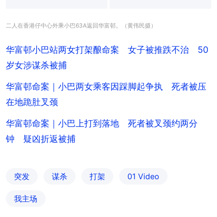
二人在香港仔中心外乘小巴63A返回华富邨。（黄伟民摄）
华富邨小巴站两女打架酿命案 女子被推跌不治 50
岁女涉谋杀被捕
华富邨命案｜小巴两女乘客因踩脚起争执 死者被压
在地跪肚叉颈
华富邨命案｜小巴上打到落地 死者被叉颈约两分
钟 疑凶折返被捕
突发
谋杀
打架
01 Video
我主场