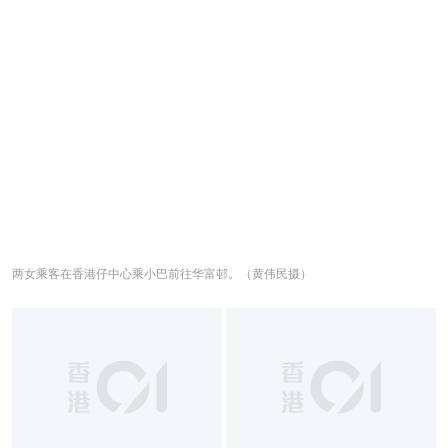
两女乘客在香港仔中心乘小巴前往华富邨。（黄伟民摄）