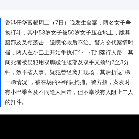
香港仔华富邨周二（7日）晚发生命案，两名女子争
执打斗，其中53岁女子被50岁女子压在地上，跪其
腹部及叉颈袭击，送院抢救后不治。警方交代案情时
指，两人在小巴上开始争执打斗，打到落行人路；其
间死者被疑犯用双脚跪住腹部及双手叉颈约2至3分
钟，致不省人事。疑犯曾经离开现场，其后折返“睇
一睇情况”，被在场的冲锋队拘捕。警方指，案发时
有小巴乘客及不同途人目击，但不幸没有人阻止二人
的打斗。