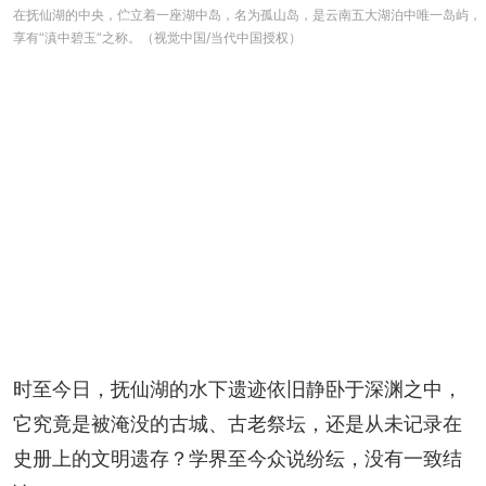
在抚仙湖的中央，伫立着一座湖中岛，名为孤山岛，是云南五大湖泊中唯一岛屿，
享有“滇中碧玉”之称。（视觉中国/当代中国授权）
时至今日，抚仙湖的水下遗迹依旧静卧于深渊之中，
它究竟是被淹没的古城、古老祭坛，还是从未记录在
史册上的文明遗存？学界至今众说纷纭，没有一致结