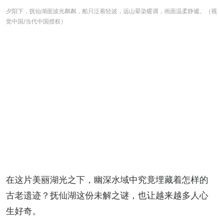
夕阳下，抚仙湖面波光粼粼，船只泛着轻波，远山晕染暖调，画面温柔静谧。（视
觉中国/当代中国授权）
在这片美丽湖光之下，幽深水域中究竟埋藏着怎样的
古老遗迹？抚仙湖这份未解之谜，也让越来越多人心
生好奇。