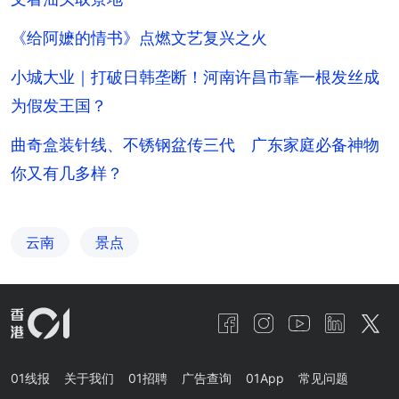
《给阿嬷的情书》点燃文艺复兴之火
小城大业｜打破日韩垄断！河南许昌市靠一根发丝成
为假发王国？
曲奇盒装针线、不锈钢盆传三代 广东家庭必备神物
你又有几多样？
云南
景点
01线报
关于我们
01招聘
广告查询
01App
常见问题