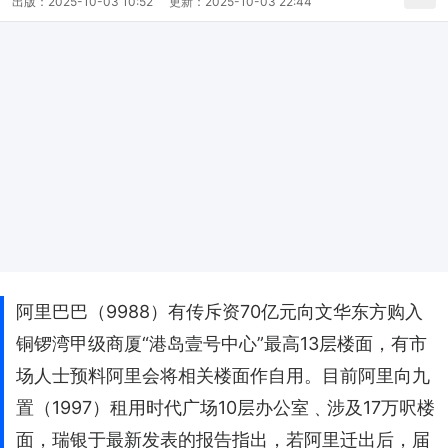
出版：
2025-10-03 10:52
更新：
2025-10-03 22:44
阿里巴巴（9988）有传斥资70亿元向文华东方购入
铜锣湾甲级商厦“港岛壹号中心”最高13层楼面，有市
场人士预料阿里会将相关楼面作自用。目前阿里向九
置（1997）租用时代广场10层办公室﹑涉及17万呎楼
面，瑞银于最新发表的报告指出，若阿里迁出后，届