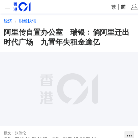
繁
|
简
经济
财经快讯
阿里传自置办公室 瑞银﹕倘阿里迁出
时代广场 九置年失租金逾亿
撰文：
张伟伦