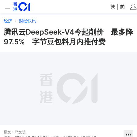
繁
|
简
经济
财经快讯
腾讯云DeepSeek-V4今起削价 最多降
97.5% 字节豆包料月内推付费
撰文：
郑文玥