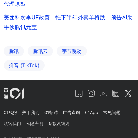
代理原型
美团料次季UE改善 惟下半年外卖单将跌 预告AI助
手伙腾讯元宝
腾讯
腾讯云
字节跳动
抖音 (TikTok)
01线报
关于我们
01招聘
广告查询
01App
常见问题
联络我们
私隐声明
条款及细则