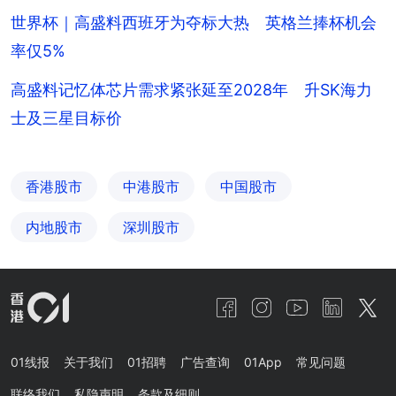
世界杯｜高盛料西班牙为夺标大热 英格兰捧杯机会
率仅5%
高盛料记忆体芯片需求紧张延至2028年 升SK海力
士及三星目标价
香港股市
中港股市
中国股市
内地股市
深圳股市
01线报
关于我们
01招聘
广告查询
01App
常见问题
联络我们
私隐声明
条款及细则