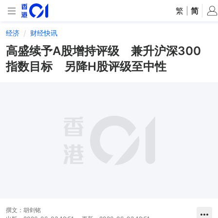
繁
|
简
经济
财经快讯
高盛续予A股增持评级 兼升沪深300
指数目标 另降H股评级至中性
撰文：
胡剑铭