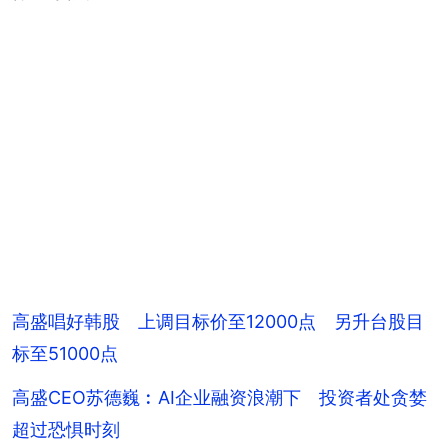
高盛唱好韩股 上调目标价至12000点 另升台股目
标至51000点
高盛CEO苏德巍︰AI企业融资浪潮下 投资者处贪婪
超过恐惧时刻