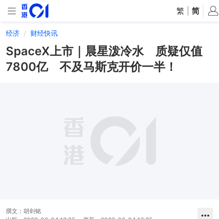
繁
|
简
经济
财经快讯
SpaceX上市｜晨星泼冷水 质疑仅值
7800亿 不及马斯克开价一半！
撰文：
胡剑铭