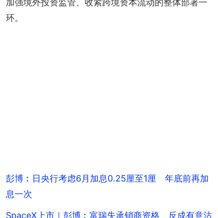
加强境外投资监管、收紧跨境资本流动的整体部署一
环。
彭博︰日央行考虑6月加息0.25厘至1厘 年底前再加
息一次
SpaceX上市｜彭博︰富瑞失承销商资格 反成有意沽