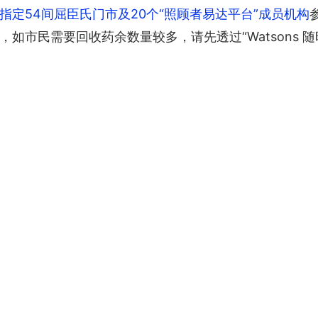
指定54间屈臣氏门市及20个“照顾者易达平台”成员机构
市民需要回收药余数量较多，请先透过“Watsons 随时