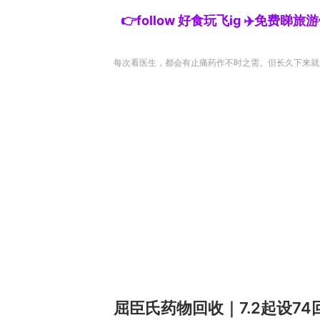
👉follow 好食玩飞ig ✈️免费睇
每次看医生，都会有止痛药作不时之需。但长久下来就累积
屈臣氏药物回收｜7.2起设74