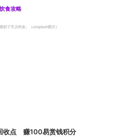
旅游饮食攻略
了不少药余。（unsplash图片）
回收点 赚100易赏钱积分