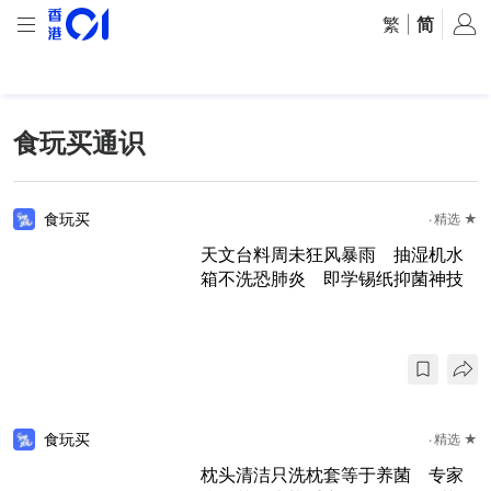
繁
|
简
食玩买通识
食玩买
精选 ★
天文台料周未狂风暴雨 抽湿机水
箱不洗恐肺炎 即学锡纸抑菌神技
食玩买
精选 ★
枕头清洁只洗枕套等于养菌 专家