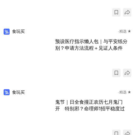
食玩买
精选 ★
预设医疗指示懒人包｜与平安纸分
别？申请方法流程＋见证人条件
食玩买
精选 ★
鬼节｜日全食撞正农历七月鬼门
开 特别邪？命理师1招平稳度过