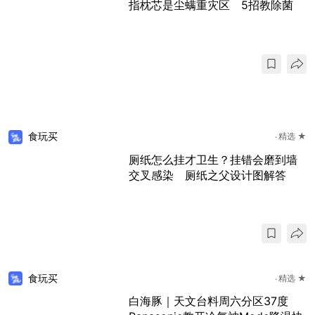
指枕芯是尘螨重灾区 5招教除菌
食玩买
精选 ★
厕纸怎么挂才卫生？挂错会磨到墙
交叉感染 厕纸之父设计图解答
食玩买
精选 ★
白海豚｜天文台料周六分区37度